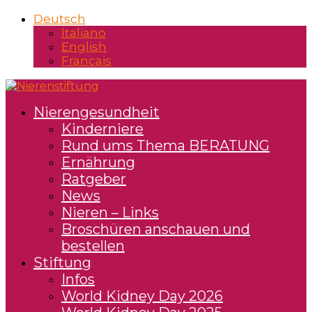
Deutsch
Italiano
English
Français
Nierengesundheit
Kinderniere
Rund ums Thema BERATUNG
Ernährung
Ratgeber
News
Nieren – Links
Broschüren anschauen und
bestellen
Stiftung
Infos
World Kidney Day 2026