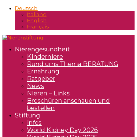
Deutsch
Italiano
English
Français
Nierengesundheit
Kinderniere
Rund ums Thema BERATUNG
Ernährung
Ratgeber
News
Nieren – Links
Broschüren anschauen und
bestellen
Stiftung
Infos
World Kidney Day 2026