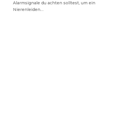
Alarmsignale du achten solltest, um ein
Nierenleiden…
ansportkosten
um
alysezentrum
ne
rausforderung
r die
tient:innen