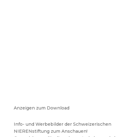
atin Dimanche
.03.2023
Anzeigen zum Download
Info- und Werbebilder der Schweizerischen
NIERENstiftung zum Anschauen!