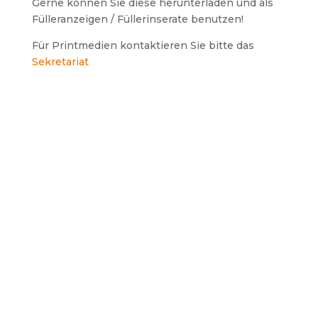
Gerne können Sie diese herunterladen und als
Fülleranzeigen / Füllerinserate benutzen!
Für Printmedien kontaktieren Sie bitte das
Sekretariat
OWNLOAD
OWNLOAD
DOWNLOAD