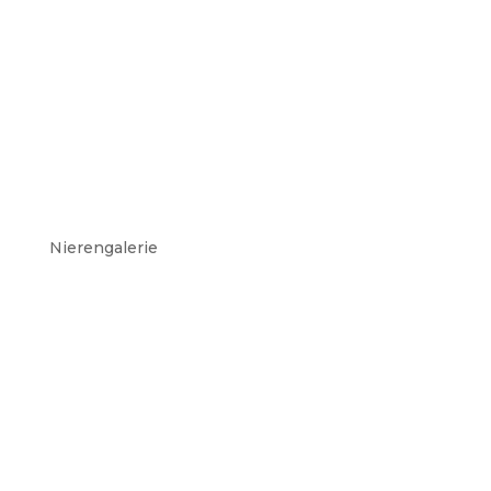
OWNLOAD
Nierengalerie