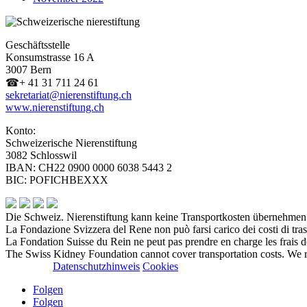
Geschäftsstelle
Konsumstrasse 16 A
3007 Bern
☎
+ 41 31 711 24 61
sekretariat@nierenstiftung.ch
www.nierenstiftung.ch
Konto:
Schweizerische Nierenstiftung
3082 Schlosswil
IBAN: CH22 0900 0000 6038 5443 2
BIC: POFICHBEXXX
Die Schweiz. Nierenstiftung kann keine Transportkosten übernehmen. 
La Fondazione Svizzera del Rene non può farsi carico dei costi di trasp
La Fondation Suisse du Rein ne peut pas prendre en charge les frais d
The Swiss Kidney Foundation cannot cover transportation costs. We rec
Impressum
Datenschutzhinweis
Cookies
Folgen
Folgen