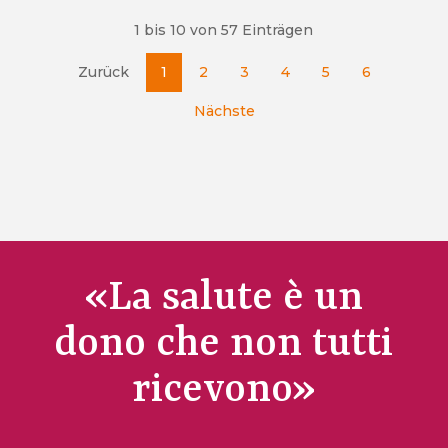
1 bis 10 von 57 Einträgen
Zurück
1
2
3
4
5
6
Nächste
«La salute è un
dono che non tutti
ricevono»