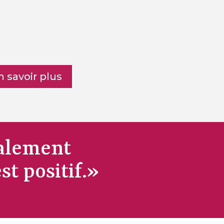
n savoir plus
galement
st positif
.»