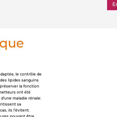
E
ique
daptée, le contrôle de
t des lipides sanguins
préserver la fonction
metteurs ont été
 d’une maladie rénale:
entissent sa
s, ils l’évitent.
ures pouvant être