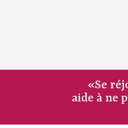
«
Se réj
aide à ne p