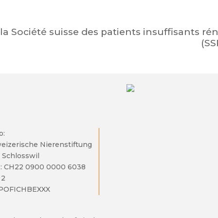
a Société suisse des patients insuffisants ré
(SS
o:
eizerische Nierenstiftung
 Schlosswil
: CH22 0900 0000 6038
 2
 POFICHBEXXX