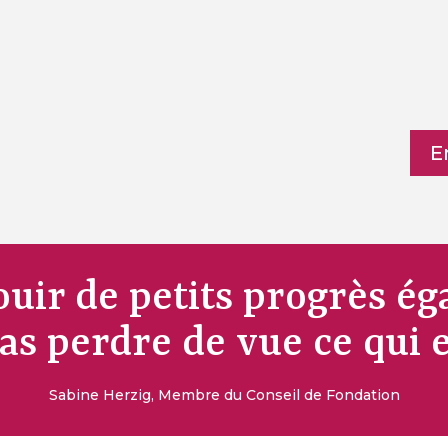
E
ouir de petits progrès é
as perdre de vue ce qui e
Sabine Herzig, Membre du Conseil de Fondation