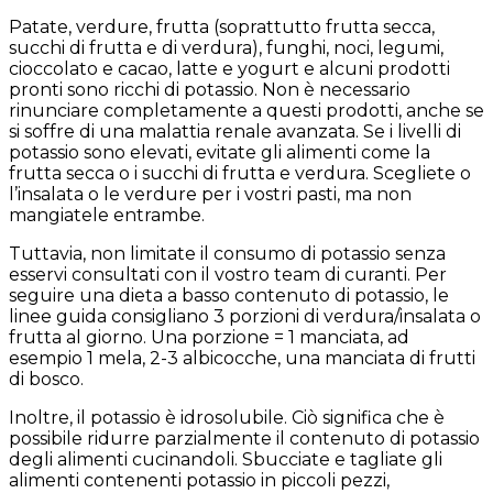
Patate, verdure, frutta (soprattutto frutta secca,
succhi di frutta e di verdura), funghi, noci, legumi,
cioccolato e cacao, latte e yogurt e alcuni prodotti
pronti sono ricchi di potassio. Non è necessario
rinunciare completamente a questi prodotti, anche se
si soffre di una malattia renale avanzata. Se i livelli di
potassio sono elevati, evitate gli alimenti come la
frutta secca o i succhi di frutta e verdura. Scegliete o
l’insalata o le verdure per i vostri pasti, ma non
mangiatele entrambe.
Tuttavia, non limitate il consumo di potassio senza
esservi consultati con il vostro team di curanti. Per
seguire una dieta a basso contenuto di potassio, le
linee guida consigliano 3 porzioni di verdura/insalata o
frutta al giorno. Una porzione = 1 manciata, ad
esempio 1 mela, 2-3 albicocche, una manciata di frutti
di bosco.
Inoltre, il potassio è idrosolubile. Ciò significa che è
possibile ridurre parzialmente il contenuto di potassio
degli alimenti cucinandoli. Sbucciate e tagliate gli
alimenti contenenti potassio in piccoli pezzi,