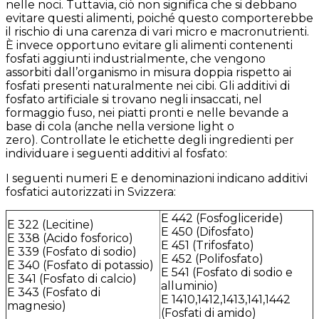
nelle noci. Tuttavia, ciò non significa che si debbano
evitare questi alimenti, poiché questo comporterebbe
il rischio di una carenza di vari micro e macronutrienti.
È invece opportuno evitare gli alimenti contenenti
fosfati aggiunti industrialmente, che vengono
assorbiti dall’organismo in misura doppia rispetto ai
fosfati presenti naturalmente nei cibi. Gli additivi di
fosfato artificiale si trovano negli insaccati, nel
formaggio fuso, nei piatti pronti e nelle bevande a
base di cola (anche nella versione light o
zero). Controllate le etichette degli ingredienti per
individuare i seguenti additivi al fosfato:
I seguenti numeri E e denominazioni indicano additivi
fosfatici autorizzati in Svizzera:
E 442 (Fosfogliceride)
E 322 (Lecitine)
E 450 (Difosfato)
E 338 (Acido fosforico)
E 451 (Trifosfato)
E 339 (Fosfato di sodio)
E 452 (Polifosfato)
E 340 (Fosfato di potassio)
E 541 (Fosfato di sodio e
E 341 (Fosfato di calcio)
alluminio)
E 343 (Fosfato di
E 1410,1412,1413,141,1442
magnesio)
(Fosfati di amido)