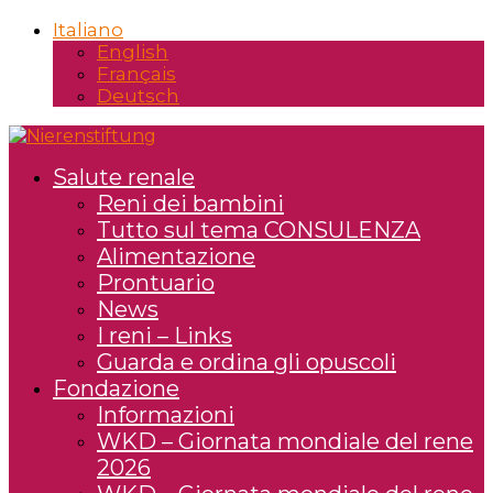
Italiano
English
Français
Deutsch
Salute renale
Reni dei bambini
Tutto sul tema CONSULENZA
Alimentazione
Prontuario
News
I reni – Links
Guarda e ordina gli opuscoli
Fondazione
Informazioni
WKD – Giornata mondiale del rene
2026